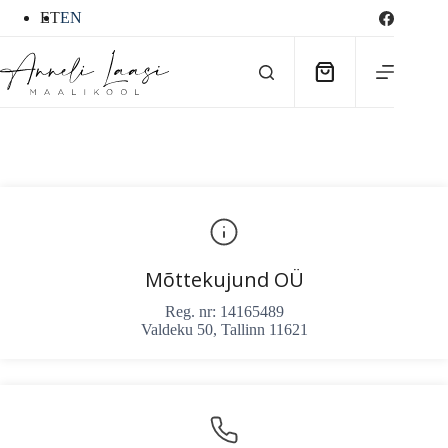
Skip
ET
EN
to
content
Shopping
cart
Mõttekujund OÜ
Reg. nr: 14165489
Valdeku 50, Tallinn 11621