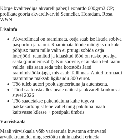
Kõrge kvaliteediga akvarellipaber,Leonardo 600g/m2 CP;
profikategooria akvarellvärvid Sennelier, Horadam, Rosa,
W&N
Lisainfo
Akvarellmaal on raamimata, ostja saab ise lisada sobiva
pasportuu ja raami. Raamimata tööde müügiks on kaks
põhjust: raam mille valin ei pruugi sobida ostja
interjööri, raamitud ja klaasitud tööd on raske postiga
saata (purunemisoht). Kui soovite, et aitaksin teil raami
valida, siis saan seda teha koostöös Järsi
raamimistöökojaga, mis asub Tallinnas. Antud formaadi
raamimine maksab ligikaudu 300 eurot.
Töö tuleb autori poolt signeerituna ja autentsena.
Tööd saab osta alles peale näitust ja akvarellikonkurssi
suvel 2026
Töö saadetakse pakendatuna kahe tugeva
pakkekartongist lehe vahel ning pakituna maali
kaitsvasse kilesse + postipaki ümbris.
Värviskaala
Maali värviskaala võib varieeruda kuvatuna erinevatel
arvutiekraanidel ning seetõttu minimaalselt erineda