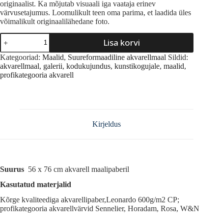
originaalist. Ka mõjutab visuaali iga vaataja erinev
värvusetajumus. Loomulikult teen oma parima, et laadida üles
võimalikult originaalilähedane foto.
Hingemaastik/
Lisa korvi
Soul
Landscape
A
Kategooriad:
Maalid
,
Suureformaadiline akvarellmaal
Sildid:
I
l
akvarellmaal
,
galerii
,
kodukujundus
,
kunstikogujale
,
maalid
,
kogus
t
profikategooria akvarell
e
r
n
a
t
Kirjeldus
i
v
e
:
Suurus
56 x 76 cm akvarell maalipaberil
Kasutatud materjalid
Kõrge kvaliteediga akvarellipaber,Leonardo 600g/m2 CP;
profikategooria akvarellvärvid Sennelier, Horadam, Rosa, W&N