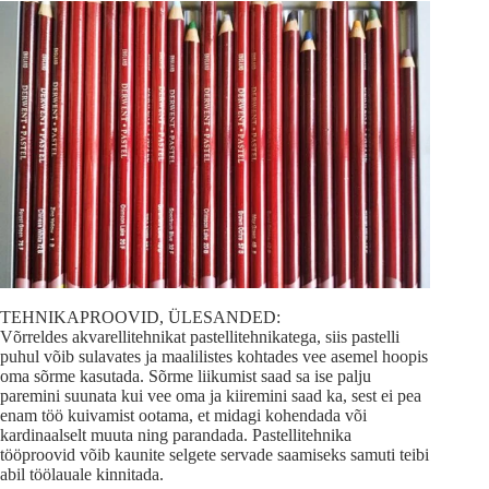
TEHNIKAPROOVID, ÜLESANDED:
Võrreldes akvarellitehnikat pastellitehnikatega, siis pastelli
puhul võib sulavates ja maalilistes kohtades vee asemel hoopis
oma sõrme kasutada. Sõrme liikumist saad sa ise palju
paremini suunata kui vee oma ja kiiremini saad ka, sest ei pea
enam töö kuivamist ootama, et midagi kohendada või
kardinaalselt muuta ning parandada. Pastellitehnika
tööproovid võib kaunite selgete servade saamiseks samuti teibi
abil töölauale kinnitada.