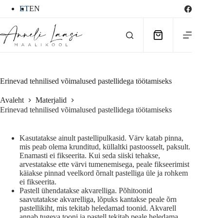
Skip
ET
EN
to
content
Ostukorv
Erinevad tehnilised võimalused pastellidega töötamiseks
Avaleht
Materjalid
Erinevad tehnilised võimalused pastellidega töötamiseks
Kasutatakse ainult pastellipulkasid. Värv katab pinna,
mis peab olema krunditud, küllaltki pastoosselt, paksult.
Enamasti ei fikseerita. Kui seda siiski tehakse,
arvestatakse ette värvi tumenemisega, peale fikseerimist
käiakse pinnad veelkord õrnalt pastelliga üle ja rohkem
ei fikseerita.
Pastell ühendatakse akvarelliga. Põhitoonid
saavutatakse akvarelliga, lõpuks kantakse peale õrn
pastellikiht, mis tekitab heledamad toonid. Akvarell
annab tugeva tooni ja pastell tekitab peale heledama