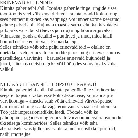
ERINEVAD KUJUNDID:
Kinnita paber teibi abil. Joonista paberile ringe, ringide sisse
toon-toonis veel väiksemaid ringe – sulata toonid kokku ringi
sees pehmelt liikudes kas vatipulga või ümber sõrme keeratud
pehme paberi abil. Kujunda maastik sama tehnikat kasutades
ja lõpuks värvi taust (taevas ja muu) ning hõõru sujuvaks.
Viimasena joonista detailid – puutüved ja muu, mida laiali
hõõruda ei ole enam vaja. Eemalda teip.
Selles tehnikas võib teha palju erinevaid töid – oluline on
õpetada lastele erinevate kujundite piires ning erinevas suunas
pastellidega värvimist – kasutades erinevaid kujundeid ja
jooni, jättes osa neist selgeks või hõõrudes sujuvamaks vabal
valikul.
NELJAS ÜLESANNE – TRIPSUD TRÄPSUD
Kinnita paber teibi abil. Träpsuta paber üle ühe värvitooniga,
seejärel träpsuta vabadesse kohtadesse teise, kolmanda jne
värvitooniga – aluseks saab võtta erinevaid värvusõpetuse
harmooniaid ning saada väga erinevaid visuaalseid tulemusi.
Töö jääb impressionistlikku laadi. Töötada võib ka
paberipinda jagades ning erinevate värvitoonidega träpsupindu
üksteisega kombinerides, Selles tehnikas võib teha
abstraktseid värvipilte, aga saab ka luua maastikke, portreid,
natüürmorte jne.