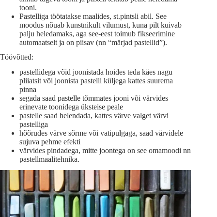
tooni.
Pastelliga töötatakse maalides, st.pintsli abil. See
moodus nõuab kunstnikult vilumust, kuna pilt kuivab
palju heledamaks, aga see-eest toimub fikseerimine
automaatselt ja on piisav (nn “märjad pastellid”).
Töövõtted:
pastellidega võid joonistada hoides teda käes nagu
pliiatsit või joonista pastelli küljega kattes suurema
pinna
segada saad pastelle tõmmates jooni või värvides
erinevate toonidega üksteise peale
pastelle saad helendada, kattes värve valget värvi
pastelliga
hõõrudes värve sõrme või vatipulgaga, saad värvidele
sujuva pehme efekti
värvides pindadega, mitte joontega on see omamoodi nn
pastellmaalitehnika.