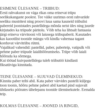
ESIMENE ÜLESANNE – TRIIBUD:
Eesti rahvakunst on väga rikas oma erinevat triipu
seelikukangaste poolest. Tee väike uurimus eesti rahvariide
seeliku mustritest ning proovi luua sama kauneid triibulisi
pabereid joonistades pastellidega mõnda neist üles ning juurde
kirjutades ka triipude päritolu. Võib teha ka lihtsalt fantaasia
järgi erineva värvitooni või laiusega triibupaberit. Kasutades
kas kaootilist toonide mängu või kindla vahemaa tagant
korduvat värvitriibu rütmi.
Vajalikud vahendid: pastellid, paber, paberteip, vatipulk või
pehme paber triipude laialihõõrumiseks. Triipe võib laiali
hõõruda ka sõrmega.
Kui töötad kuivpastellidega tuleb triibutöö kindlasti
fiksatiiviga kinnitada.
TEINE ÜLESANNE – SUJUVAD ÜLEMINEKUD:
Kinnita paber teibi abil. Kata paber värvides pastelli küljega
toon toonis, hõõru pehme paberi abil kaetud pind sujuvalt
ühtlaseks pöörates tähelepanu toonide üleminekutele. Eemalda
teip.
KOLMAS ÜLESANNE – JOONED JA RINGID,