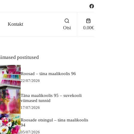
Ostukorv
Kontakt
Otsi
0.00
€
iimased postitused
Roosad – täna maalikoolis 96
22/07/2026
Täna maalikoolis 95 – suvekooli
viimased tunnid
17/07/2026
Roosade otsingul – täna maalikoolis
94
05/07/2026