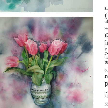
a
(
a
sk
(
i
jo
(5
lo
(8
(2
m
p
(2
s
(2