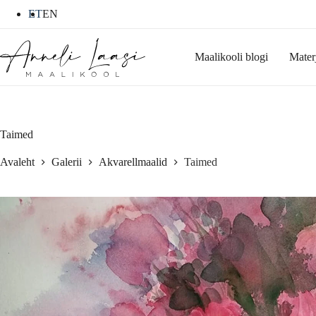
Skip
ET
EN
to
content
Maalikooli blogi
Mater
Taimed
Avaleht
Galerii
Akvarellmaalid
Taimed