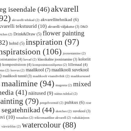
akvarell
eg iseendale
(46)
92)
akvarellitehnikad
(6)
akvarelli tehikad
(2)
kvarelli tekstuurid
(10)
akvarelli väljakutse
(3)
D&D
flower painting
Drink&Draw
(5)
etches
(2)
inspiration
(97)
32)
hobid
(5)
nspiratsioon
(106)
joonestamine
(2)
koloriit
onistamine
(4)
klassikaline joonistamine
(3)
kevad
(2)
)
kompositsioon
(4)
lillemaal
(4)
kompositsiooniõpetus
(2)
maalikooli suvekool
maalikool
(7)
otus
(2)
loovus
(2)
)
maalikooli tunnid
(3)
maalikooli visandivihik
(2)
maalikursused
maalimine
(94)
mixed
)
magenta
(2)
edia
(41)
näitused
(9)
näitus tulekul
(2)
ainting
(79)
puhkus
(6)
peegelvormid
(2)
rose
segatehnikad
(44)
suvekool
(3)
)
sketches
(2)
uvi
(10)
tonaalsus
(2)
trikromaatiline akvarell
(2)
vabakäejoon
watercolour
(88)
)
värvirõõm
(2)