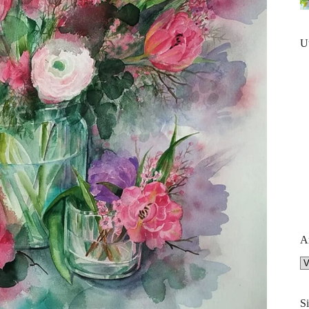
U
A
Ar
Si