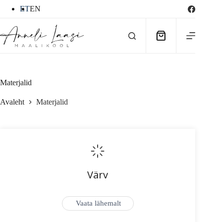
Skip
ET
EN
to
content
Ostukorv
Materjalid
Avaleht
Materjalid
Värv
Vaata lähemalt