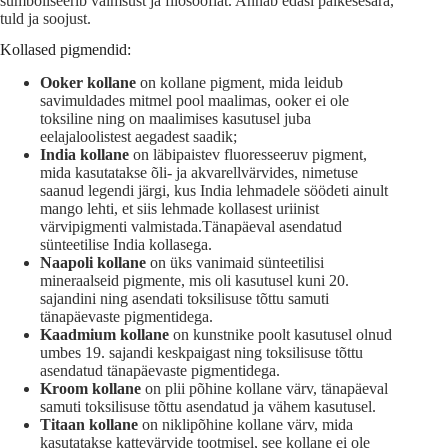
sümboliseerib vaimsust ja filosoofiat. Annab edasi päikesesära,
tuld ja soojust.
Kollased pigmendid:
Ooker kollane
on kollane pigment, mida leidub
savimuldades mitmel pool maalimas, ooker ei ole
toksiline ning on maalimises kasutusel juba
eelajaloolistest aegadest saadik;
India kollane
on läbipaistev fluoresseeruv pigment,
mida kasutatakse õli- ja akvarellvärvides, nimetuse
saanud legendi järgi, kus India lehmadele söödeti ainult
mango lehti, et siis lehmade kollasest uriinist
värvipigmenti valmistada.Tänapäeval asendatud
sünteetilise India kollasega.
Naapoli kollane
on üks vanimaid sünteetilisi
mineraalseid pigmente, mis oli kasutusel kuni 20.
sajandini ning asendati toksilisuse tõttu samuti
tänapäevaste pigmentidega.
Kaadmium kollane
on kunstnike poolt kasutusel olnud
umbes 19. sajandi keskpaigast ning toksilisuse tõttu
asendatud tänapäevaste pigmentidega.
Kroom kollane
on plii põhine kollane värv, tänapäeval
samuti toksilisuse tõttu asendatud ja vähem kasutusel.
Titaan kollane
on niklipõhine kollane värv, mida
kasutatakse kattevärvide tootmisel, see kollane ei ole