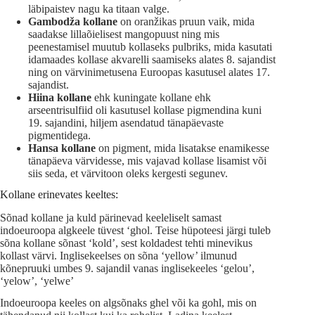
läbipaistev nagu ka titaan valge.
Gambodža kollane
on oranžikas pruun vaik, mida
saadakse lillaõielisest mangopuust ning mis
peenestamisel muutub kollaseks pulbriks, mida kasutati
idamaades kollase akvarelli saamiseks alates 8. sajandist
ning on värvinimetusena Euroopas kasutusel alates 17.
sajandist.
Hiina kollane
ehk kuningate kollane ehk
arseentrisulfiid oli kasutusel kollase pigmendina kuni
19. sajandini, hiljem asendatud tänapäevaste
pigmentidega.
Hansa kollane
on pigment, mida lisatakse enamikesse
tänapäeva värvidesse, mis vajavad kollase lisamist või
siis seda, et värvitoon oleks kergesti segunev.
Kollane erinevates keeltes:
Sõnad kollane ja kuld pärinevad keeleliselt samast
indoeuroopa algkeele tüvest ‘ghol. Teise hüpoteesi järgi tuleb
sõna kollane sõnast ‘kold’, sest koldadest tehti minevikus
kollast värvi. Inglisekeelses on sõna ‘yellow’ ilmunud
kõnepruuki umbes 9. sajandil vanas inglisekeeles ‘gelou’,
‘yelow’, ‘yelwe’
Indoeuroopa keeles on algsõnaks ghel või ka gohl, mis on