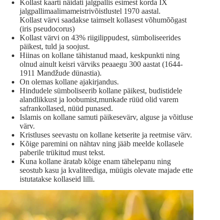
Kollast kaarti näidati jalgpallis esimest korda IX
jalgpallimaalimameistrivõistlustel 1970 aastal.
Kollast värvi saadakse taimselt kollasest võhumõõgast
(iris pseudocorus)
Kollast värvi on 43% riigilippudest, sümboliseerides
päikest, tuld ja soojust.
Hiinas on kollane tähistanud maad, keskpunkti ning
olnud ainult keisri värviks peaaegu 300 aastat (1644-
1911 Mandžude dünastia).
On olemas kollane ajakirjandus.
Hindudele sümboliseerib kollane päikest, budistidele
alandlikkust ja loobumist,munkade rüüd olid varem
safrankollased, nüüd punased.
Islamis on kollane samuti päikesevärv, alguse ja võitluse
värv.
Kristluses seevastu on kollane ketserite ja reetmise värv.
Kõige paremini on nähtav ning jääb meelde kollasele
paberile trükitud must tekst.
Kuna kollane äratab kõige enam tähelepanu ning
seostub kasu ja kvaliteediga, müügis olevate majade ette
istutatakse kollaseid lilli.