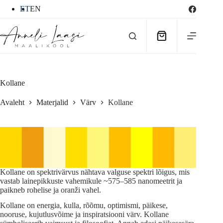
Skip
ET
EN
to
content
Ostukorv
Kollane
Avaleht
Materjalid
Värv
Kollane
Kollane on spektrivärvus nähtava valguse spektri lõigus, mis
vastab lainepikkuste vahemikule ~575–585 nanomeetrit ja
paikneb rohelise ja oranži vahel.
Kollane on energia, kulla, rõõmu, optimismi, päikese,
nooruse, kujutlusvõime ja inspiratsiooni värv. Kollane