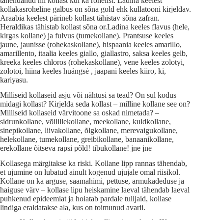
tähendanud nii kollast kui ka rohelist. Ladina keelest
kollakasroheline galbus on sõna gold ehk kullatooni kirjeldav.
Araabia keelest pärineb kollast tähistav sõna zafran.
Heraldikas tähistab kollast sõna or.Ladina keeles flavus (hele,
kirgas kollane) ja fulvus (tumekollane). Prantsuse keeles
jaune, jaunisse (rohekaskollane), hispaania keeles amarillo,
amarillento, itaalia keeles giallo, giallastro, saksa keeles gelb,
kreeka keeles chloros (rohekaskollane), vene keeles zolotyi,
zolotoi, hiina keeles huángsè , jaapani keeles kiiro, ki,
kariyasu.
Milliseid kollaseid asju või nähtusi sa tead? On sul kodus
midagi kollast? Kirjelda seda kollast – milline kollane see on?
Milliseid kollaseid värvitoone sa oskad nimetada? –
sidrunkollane, võilillekollane, meekollane, kuldkollane,
sinepikollane, liivakollane, õlgkollane, merevaigukollane,
helekollane, tumekollane, greibikollane, banaanikollane,
erekollane õitseva rapsi põld! tibukollane! jne jne
Kollasega märgitakse ka riski. Kollane lipp rannas tähendab,
et ujumine on lubatud ainult kogenud ujujale omal riisikol.
Kollane on ka arguse, saamahimi, pettuse, armukadeduse ja
haiguse värv – kollase lipu heiskamine laeval tähendab laeval
puhkenud epideemiat ja hoiatab pardale tulijaid, kollase
lindiga eraldatakse ala, kus on toimunud avarii.