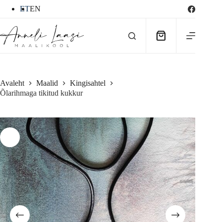
Skip
ET
EN
to
content
Ostukorv
Avaleht
Maalid
Kingisahtel
Õlarihmaga tikitud kukkur