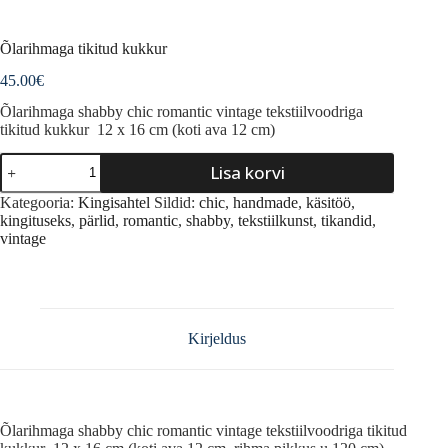
Õlarihmaga tikitud kukkur
45.00
€
Õlarihmaga shabby chic romantic vintage tekstiilvoodriga
tikitud kukkur 12 x 16 cm (koti ava 12 cm)
Õlarihmaga
Lisa korvi
tikitud
kukkur
A
Kategooria:
Kingisahtel
Sildid:
chic
,
handmade
,
käsitöö
,
kogus
l
kingituseks
,
pärlid
,
romantic
,
shabby
,
tekstiilkunst
,
tikandid
,
t
vintage
e
r
n
a
t
Kirjeldus
i
v
e
:
Õlarihmaga shabby chic romantic vintage tekstiilvoodriga tikitud