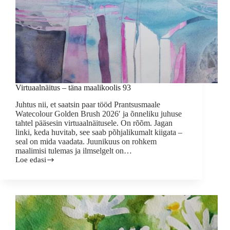
Virtuaalnäitus – täna maalikoolis 93
Juhtus nii, et saatsin paar tööd Prantsusmaale
Watecolour Golden Brush 2026′ ja õnneliku juhuse
tahtel pääsesin virtuaalnäitusele. On rõõm. Jagan
linki, keda huvitab, see saab põhjalikumalt kiigata –
seal on mida vaadata. Juunikuus on rohkem
maalimisi tulemas ja ilmselgelt on…
Loe edasi
Virtuaalnäitus
–
täna
maalikoolis
93