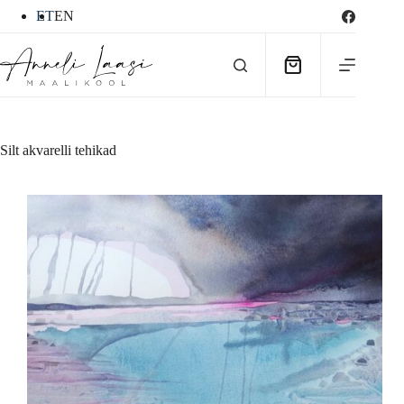
Skip
ET
EN
to
content
Ostukorv
Silt
akvarelli tehikad