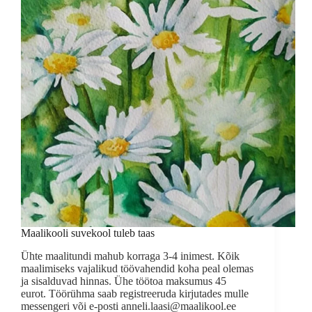
Maalikooli suvekool tuleb taas
Ühte maalitundi mahub korraga 3-4 inimest. Kõik
maalimiseks vajalikud töövahendid koha peal olemas
ja sisalduvad hinnas. Ühe töötoa maksumus 45
eurot. Töörühma saab registreeruda kirjutades mulle
messengeri või e-posti anneli.laasi@maalikool.ee