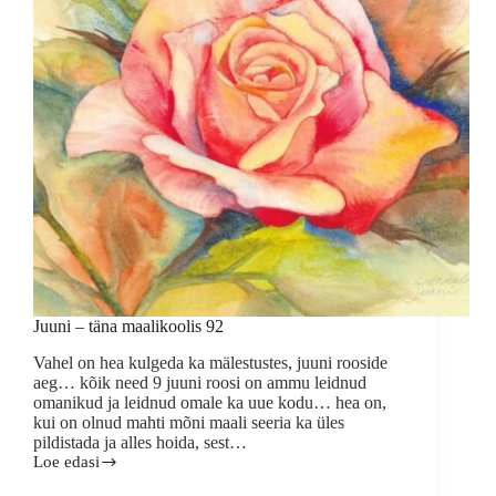
Juuni – täna maalikoolis 92
Vahel on hea kulgeda ka mälestustes, juuni rooside
aeg… kõik need 9 juuni roosi on ammu leidnud
omanikud ja leidnud omale ka uue kodu… hea on,
kui on olnud mahti mõni maali seeria ka üles
pildistada ja alles hoida, sest…
Loe edasi
Juuni
–