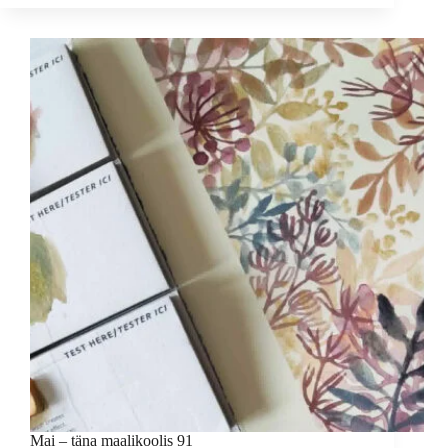
täna
maalikoolis
92
Mai – täna maalikoolis 91