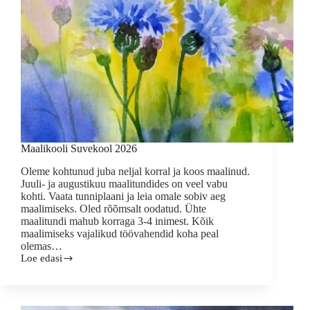
Maalikooli Suvekool 2026
Oleme kohtunud juba neljal korral ja koos maalinud.
Juuli- ja augustikuu maalitundides on veel vabu
kohti. Vaata tunniplaani ja leia omale sobiv aeg
maalimiseks. Oled rõõmsalt oodatud. Ühte
maalitundi mahub korraga 3-4 inimest. Kõik
maalimiseks vajalikud töövahendid koha peal
olemas…
Loe edasi
Maalikooli
Suvekool
2026