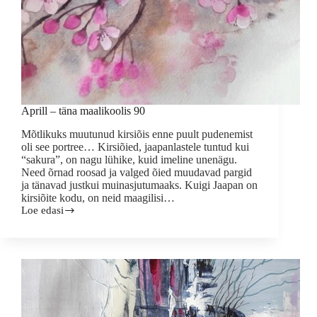
Aprill – täna maalikoolis 90
Mõtlikuks muutunud kirsiõis enne puult pudenemist
oli see portree… Kirsiõied, jaapanlastele tuntud kui
“sakura”, on nagu lühike, kuid imeline unenägu.
Need õrnad roosad ja valged õied muudavad pargid
ja tänavad justkui muinasjutumaaks. Kuigi Jaapan on
kirsiõite kodu, on neid maagilisi…
Loe edasi
Aprill
–
täna
maalikoolis
90