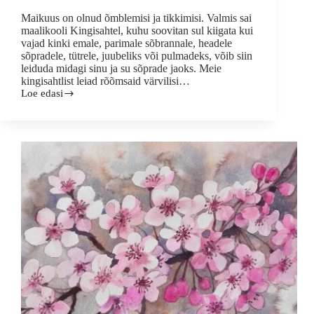
Maikuus on olnud õmblemisi ja tikkimisi. Valmis sai
maalikooli Kingisahtel, kuhu soovitan sul kiigata kui
vajad kinki emale, parimale sõbrannale, headele
sõpradele, tütrele, juubeliks või pulmadeks, võib siin
leiduda midagi sinu ja su sõprade jaoks. Meie
kingisahtlist leiad rõõmsaid värvilisi…
Loe edasi
Mai
–
täna
maalikoolis
91