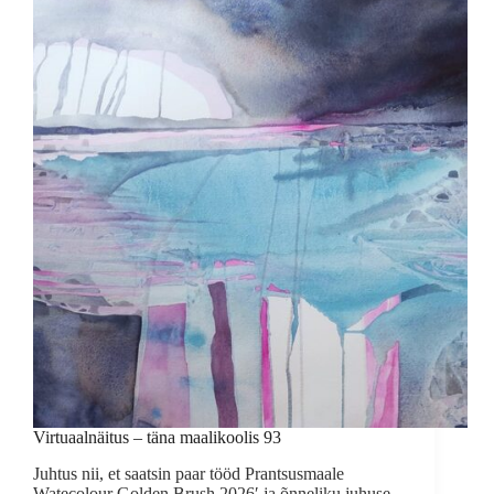
Virtuaalnäitus – täna maalikoolis 93
Juhtus nii, et saatsin paar tööd Prantsusmaale
Watecolour Golden Brush 2026′ ja õnneliku juhuse