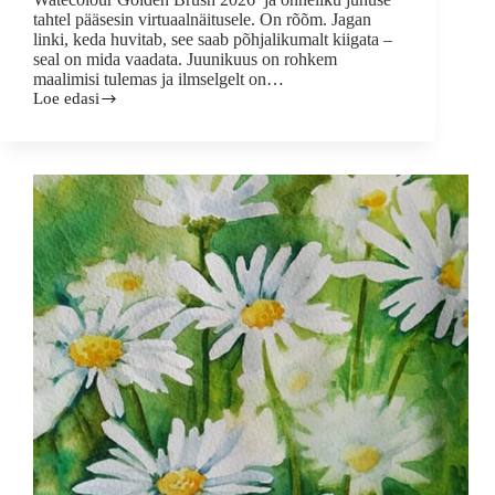
tahtel pääsesin virtuaalnäitusele. On rõõm. Jagan
linki, keda huvitab, see saab põhjalikumalt kiigata –
seal on mida vaadata. Juunikuus on rohkem
maalimisi tulemas ja ilmselgelt on…
Loe edasi
Virtuaalnäitus
–
täna
maalikoolis
93