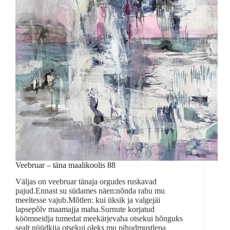
Veebruar – täna maalikoolis 88
Väljas on veebruar tänaja orgudes ruskavad
pajud.Ennast su südames näen:nõnda rahu mu
meeltesse vajub.Mõtlen: kui üksik ja valgejäi
lapsepõlv maamajja maha.Surnute korjatud
köömneidja tumedat meekärjevaha otsekui hõnguks
sealt nüüdkija otsekui oleks mu pihudmustlepa