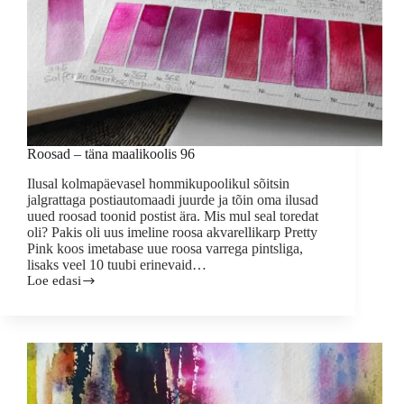
Roosad – täna maalikoolis 96
Ilusal kolmapäevasel hommikupoolikul sõitsin
jalgrattaga postiautomaadi juurde ja tõin oma ilusad
uued roosad toonid postist ära. Mis mul seal toredat
oli? Pakis oli uus imeline roosa akvarellikarp Pretty
Pink koos imetabase uue roosa varrega pintsliga,
lisaks veel 10 tuubi erinevaid…
Loe edasi
Roosad
–
täna
maalikoolis
96