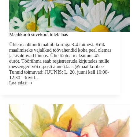
Maalikooli suvekool tuleb taas
Ühte maalitundi mahub korraga 3-4 inimest. Kõik
maalimiseks vajalikud töövahendid koha peal olemas
ja sisalduvad hinnas. Ühe töötoa maksumus 45
eurot. Töörühma saab registreeruda kirjutades mulle
messengeri või e-posti anneli.laasi@maalikool.ee
Tunnid toimuvad: JUUNIS: L. 20. juuni kell 10:00-
12:30 – kivid…
Loe edasi
Maalikooli
suvekool
tuleb
taas