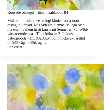
Roosade otsingul – täna maalikoolis 94
Mul on ikka silme ees mingi kindel roosa toon –
otsingud käivad. Mis Skizzes olemas, sellega olen
ma enam-vähem hästi kursis nii Sennelieri kui W&N
värvitoonide osas: Täna kiikasin Zelluloosi
paberipoodi – HORADAM Schmincke akvarellid
on küll väga kallid, aga…
Loe edasi
Roosade
otsingul
–
täna
maalikoolis
94