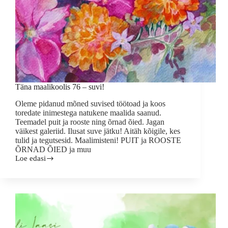
Täna maalikoolis 76 – suvi!
Oleme pidanud mõned suvised töötoad ja koos
toredate inimestega natukene maalida saanud.
Teemadel puit ja rooste ning õrnad õied. Jagan
väikest galeriid. Ilusat suve jätku! Aitäh kõigile, kes
tulid ja tegutsesid. Maalimisteni! PUIT ja ROOSTE
ÕRNAD ÕIED ja muu
Loe edasi
Täna
maalikoolis
76
–
suvi!