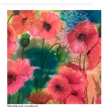
41
Maalikooli suvekool