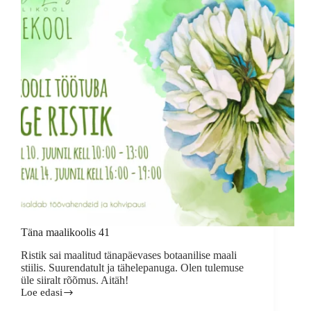
Täna maalikoolis 41
Ristik sai maalitud tänapäevases botaanilise maali
stiilis. Suurendatult ja tähelepanuga. Olen tulemuse
üle siiralt rõõmus. Aitäh!
Loe edasi
Täna
maalikoolis