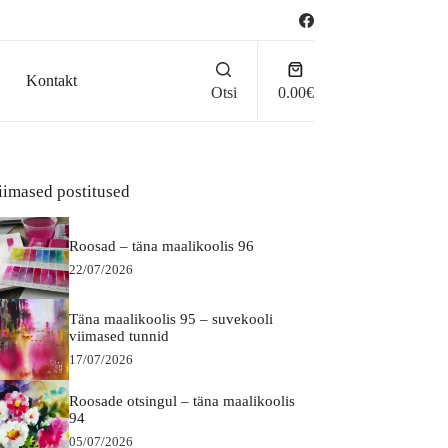
Ostukorv
Kontakt
Otsi
0.00
€
iimased postitused
Roosad – täna maalikoolis 96
22/07/2026
Täna maalikoolis 95 – suvekooli
viimased tunnid
17/07/2026
Roosade otsingul – täna maalikoolis
94
05/07/2026