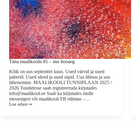
Täna maalikoolis 81 – uus hooaeg
Kõik on uus septembri kuus. Uued värvid ja uued
paberid. Uued ideed ja uued nipid. Uus lihtsus ja uus
lähenemine. MAALIKOOLI TUNNIPLAAN 2025 /
2026 Tundidesse saab registreeruda kirjutades
info@maalikool.ee Saab ka kirjutades mulle
messengeri või maalikooli FB rühmas –…
Loe edasi
Täna
maalikoolis
81
–
uus
hooaeg