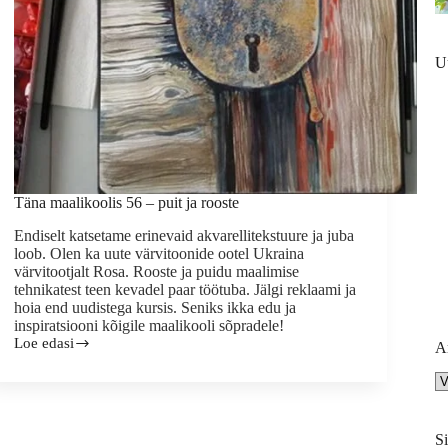
U
Täna maalikoolis 56 – puit ja rooste
Endiselt katsetame erinevaid akvarellitekstuure ja juba
loob. Olen ka uute värvitoonide ootel Ukraina
värvitootjalt Rosa. Rooste ja puidu maalimise
tehnikatest teen kevadel paar töötuba. Jälgi reklaami ja
hoia end uudistega kursis. Seniks ikka edu ja
inspiratsiooni kõigile maalikooli sõpradele!
Loe edasi
A
Täna
maalikoolis
Ar
56
–
puit
ja
Si