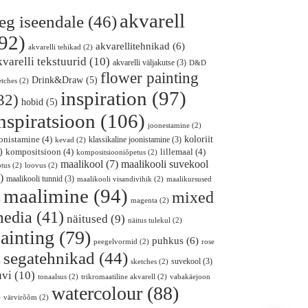
akvarell
eg iseendale
(46)
92)
akvarellitehnikad
(6)
akvarelli tehikad
(2)
kvarelli tekstuurid
(10)
akvarelli väljakutse
(3)
D&D
flower painting
Drink&Draw
(5)
etches
(2)
inspiration
(97)
32)
hobid
(5)
nspiratsioon
(106)
joonestamine
(2)
koloriit
onistamine
(4)
klassikaline joonistamine
(3)
kevad
(2)
)
kompositsioon
(4)
lillemaal
(4)
kompositsiooniõpetus
(2)
maalikooli suvekool
maalikool
(7)
otus
(2)
loovus
(2)
)
maalikooli tunnid
(3)
maalikooli visandivihik
(2)
maalikursused
maalimine
(94)
mixed
)
magenta
(2)
edia
(41)
näitused
(9)
näitus tulekul
(2)
ainting
(79)
puhkus
(6)
peegelvormid
(2)
rose
segatehnikad
(44)
suvekool
(3)
)
sketches
(2)
uvi
(10)
tonaalsus
(2)
trikromaatiline akvarell
(2)
vabakäejoon
watercolour
(88)
)
värvirõõm
(2)