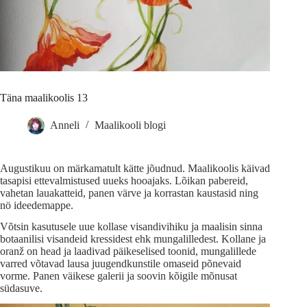
Täna maalikoolis 13
Anneli
Maalikooli blogi
Augustikuu on märkamatult kätte jõudnud. Maalikoolis käivad
tasapisi ettevalmistused uueks hooajaks. Lõikan pabereid,
vahetan lauakatteid, panen värve ja korrastan kaustasid ning
nö ideedemappe.
Võtsin kasutusele uue kollase visandivihiku ja maalisin sinna
botaanilisi visandeid kressidest ehk mungalilledest. Kollane ja
oranž on head ja laadivad päikeselised toonid, mungalillede
varred võtavad lausa juugendkunstile omaseid põnevaid
vorme. Panen väikese galerii ja soovin kõigile mõnusat
südasuve.