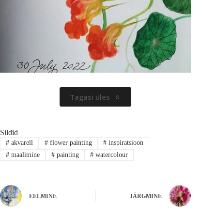
Tagasi üles
Sildid
#
akvarell
#
flower painting
#
inspiratsioon
#
maalimine
#
painting
#
watercolour
EELMINE
JÄRGMINE