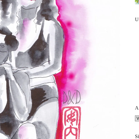
U
A
Ar
Si