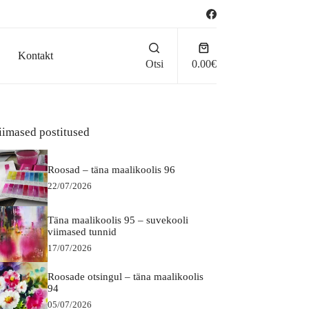
Ostukorv
Kontakt
Otsi
0.00
€
iimased postitused
Roosad – täna maalikoolis 96
22/07/2026
Täna maalikoolis 95 – suvekooli
viimased tunnid
17/07/2026
Roosade otsingul – täna maalikoolis
94
05/07/2026