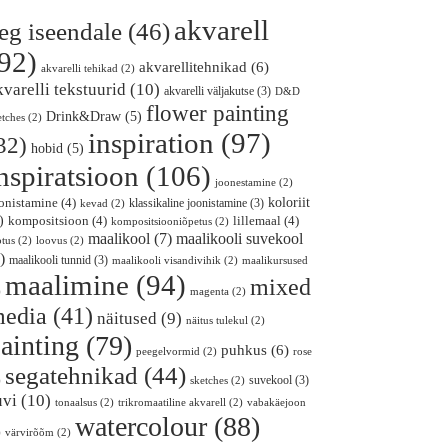
akvarell
eg iseendale
(46)
92)
akvarellitehnikad
(6)
akvarelli tehikad
(2)
kvarelli tekstuurid
(10)
akvarelli väljakutse
(3)
D&D
flower painting
Drink&Draw
(5)
etches
(2)
inspiration
(97)
32)
hobid
(5)
nspiratsioon
(106)
joonestamine
(2)
koloriit
onistamine
(4)
klassikaline joonistamine
(3)
kevad
(2)
)
kompositsioon
(4)
lillemaal
(4)
kompositsiooniõpetus
(2)
maalikooli suvekool
maalikool
(7)
otus
(2)
loovus
(2)
)
maalikooli tunnid
(3)
maalikooli visandivihik
(2)
maalikursused
maalimine
(94)
mixed
)
magenta
(2)
edia
(41)
näitused
(9)
näitus tulekul
(2)
ainting
(79)
puhkus
(6)
peegelvormid
(2)
rose
segatehnikad
(44)
suvekool
(3)
)
sketches
(2)
uvi
(10)
tonaalsus
(2)
trikromaatiline akvarell
(2)
vabakäejoon
watercolour
(88)
)
värvirõõm
(2)