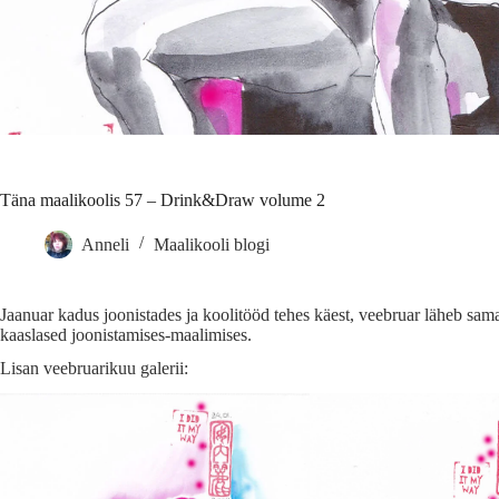
Täna maalikoolis 57 – Drink&Draw volume 2
Anneli
Maalikooli blogi
Jaanuar kadus joonistades ja koolitööd tehes käest, veebruar läheb sa
kaaslased joonistamises-maalimises.
Lisan veebruarikuu galerii: