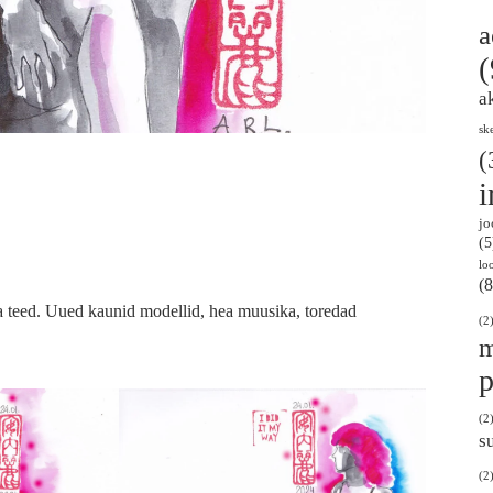
a
(
a
sk
(
i
jo
(5
lo
(8
ma teed. Uued kaunid modellid, hea muusika, toredad
(2
m
p
(2
s
(2