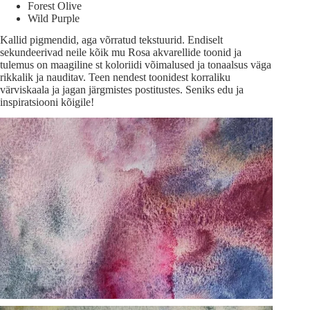
Forest Olive
Wild Purple
Kallid pigmendid, aga võrratud tekstuurid. Endiselt
sekundeerivad neile kõik mu Rosa akvarellide toonid ja
tulemus on maagiline st koloriidi võimalused ja tonaalsus väga
rikkalik ja nauditav. Teen nendest toonidest korraliku
värviskaala ja jagan järgmistes postitustes. Seniks edu ja
inspiratsiooni kõigile!