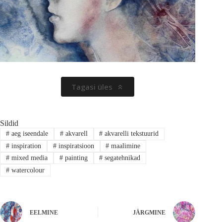
Tagasi üles
Sildid
#
aeg iseendale
#
akvarell
#
akvarelli tekstuurid
#
inspiration
#
inspiratsioon
#
maalimine
#
mixed media
#
painting
#
segatehnikad
#
watercolour
EELMINE
JÄRGMINE