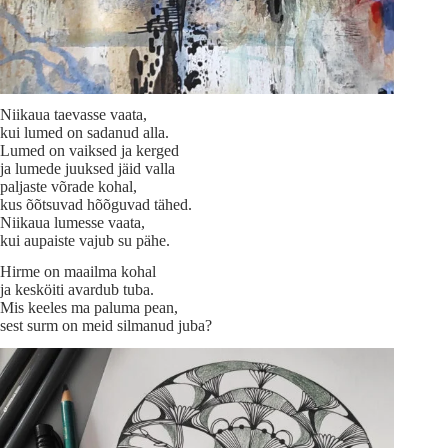
Niikaua taevasse vaata,
kui lumed on sadanud alla.
Lumed on vaiksed ja kerged
ja lumede juuksed jäid valla
paljaste võrade kohal,
kus õõtsuvad hõõguvad tähed.
Niikaua lumesse vaata,
kui aupaiste vajub su pähe.
Hirme on maailma kohal
ja kesköiti avardub tuba.
Mis keeles ma paluma pean,
sest surm on meid silmanud juba?