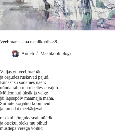
Veebruar – täna maalikoolis 88
Anneli
Maalikooli blogi
Väljas on veebruar täna
ja orgudes ruskavad pajud.
Ennast su südames näen:
nõnda rahu mu meeltesse vajub.
Mõtlen: kui üksik ja valge
jäi lapsepõlv maamajja maha.
Surnute korjatud köömneid
ja tumedat meekärjevaha
otsekui hõnguks sealt nüüdki
ja otsekui oleks mu pihud
mustlepa verega võitud