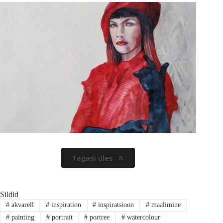
Tagasi üles
Sildid
#
akvarell
#
inspiration
#
inspiratsioon
#
maalimine
#
painting
#
portrait
#
portree
#
watercolour