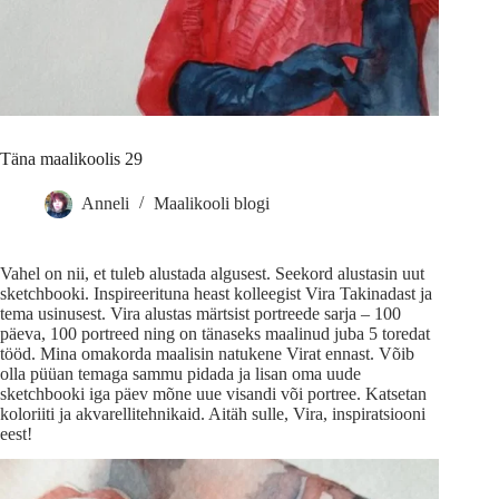
Täna maalikoolis 29
Anneli
Maalikooli blogi
Vahel on nii, et tuleb alustada algusest. Seekord alustasin uut
sketchbooki. Inspireerituna heast kolleegist Vira Takinadast ja
tema usinusest. Vira alustas märtsist portreede sarja – 100
päeva, 100 portreed ning on tänaseks maalinud juba 5 toredat
tööd. Mina omakorda maalisin natukene Virat ennast. Võib
olla püüan temaga sammu pidada ja lisan oma uude
sketchbooki iga päev mõne uue visandi või portree. Katsetan
koloriiti ja akvarellitehnikaid. Aitäh sulle, Vira, inspiratsiooni
eest!