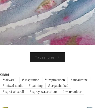
Tagasi üles
Sildid
#
akvarell
#
inspiration
#
inspiratsioon
#
maalimine
#
mixed media
#
painting
#
segatehnikad
#
sprei-akvarell
#
sprey-watercolour
#
watercolour