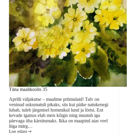
Täna maalikoolis 35
Aprilli väljakutse – maalime priimulaid! Talv on
veninud uskumatult pikaks, siis kui päike natukenegi
lubab, tuleb järgmisel hommikul lund ja lörtsi. Ent
kevade igatsus elab meis kõigis ning muutub iga
päevaga üha kärsitumaks. Ikka on maapind aias veel
liiga märg…
Loe edasi
Täna