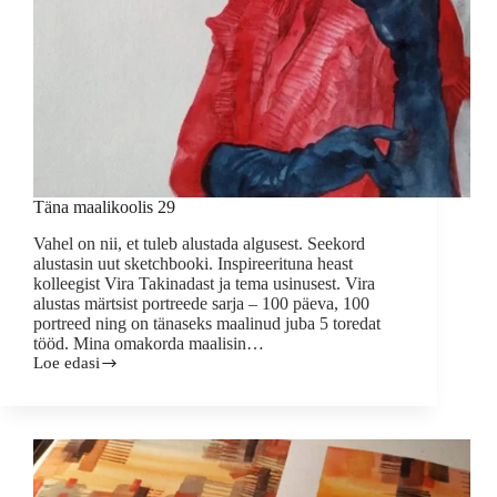
Täna maalikoolis 29
Vahel on nii, et tuleb alustada algusest. Seekord
alustasin uut sketchbooki. Inspireerituna heast
kolleegist Vira Takinadast ja tema usinusest. Vira
alustas märtsist portreede sarja – 100 päeva, 100
portreed ning on tänaseks maalinud juba 5 toredat
tööd. Mina omakorda maalisin…
Loe edasi
Täna
maalikoolis
29