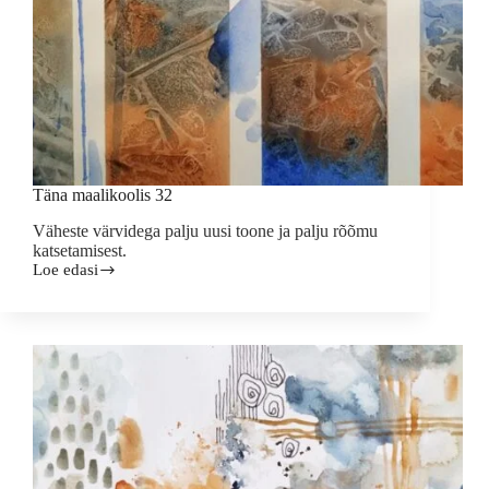
Täna maalikoolis 32
Väheste värvidega palju uusi toone ja palju rõõmu
katsetamisest.
Loe edasi
Täna
maalikoolis
32