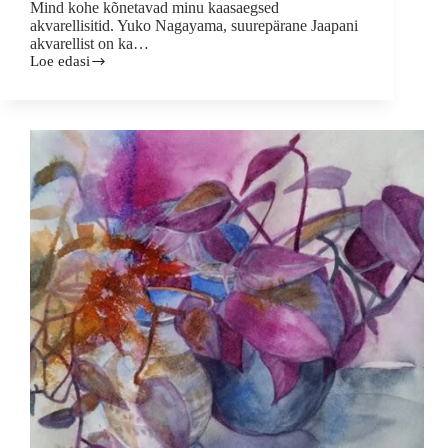
Mind kohe kõnetavad minu kaasaegsed
akvarellisitid. Yuko Nagayama, suurepärane Jaapani
akvarellist on ka…
Loe edasi
Täna
maalikoolis
28