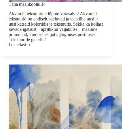
Täna maalikoolis 34
Akvarelli tekstuuride lõputu varasalv 2 Akvarelli
tekstuurid on endiselt paeluvad ja teen üha uusi ja
uusi katseid koloriidis ja tekstuuris. Sekka ka kollast
kevade igatsust – aprillikuu väljakutse – maalime
priimulaid, kuid sellest juba järgmises postituses.
Tekstuuride galerii 2
Loe edasi
Täna
maalikoolis
34