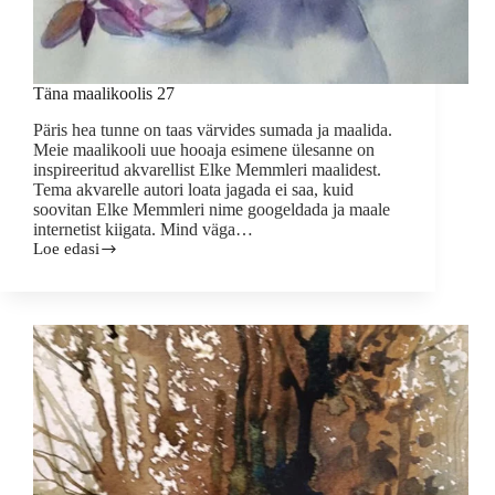
Täna maalikoolis 27
Päris hea tunne on taas värvides sumada ja maalida.
Meie maalikooli uue hooaja esimene ülesanne on
inspireeritud akvarellist Elke Memmleri maalidest.
Tema akvarelle autori loata jagada ei saa, kuid
soovitan Elke Memmleri nime googeldada ja maale
internetist kiigata. Mind väga…
Loe edasi
Täna
maalikoolis
27