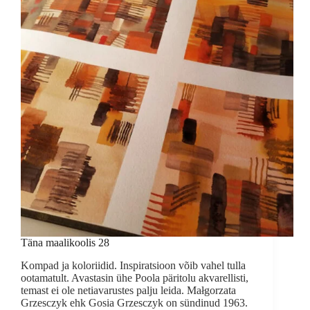
Täna maalikoolis 28
Kompad ja koloriidid. Inspiratsioon võib vahel tulla
ootamatult. Avastasin ühe Poola päritolu akvarellisti,
temast ei ole netiavarustes palju leida. Małgorzata
Grzesczyk ehk Gosia Grzesczyk on sündinud 1963.