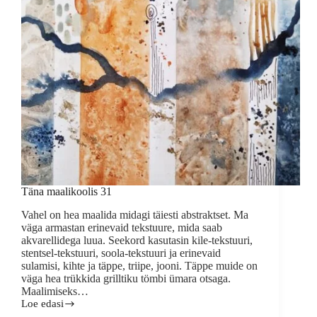
Täna maalikoolis 31
Vahel on hea maalida midagi täiesti abstraktset. Ma
väga armastan erinevaid tekstuure, mida saab
akvarellidega luua. Seekord kasutasin kile-tekstuuri,
stentsel-tekstuuri, soola-tekstuuri ja erinevaid
sulamisi, kihte ja täppe, triipe, jooni. Täppe muide on
väga hea trükkida grilltiku tömbi ümara otsaga.
Maalimiseks…
Loe edasi
Täna