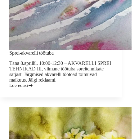
Sprei-akvarelli töötuba
Täna 8.aprillil, 10:00-12:30 – AKVARELLI SPREI
TEHNIKAD III, viimane töötuba spreitehnikate
sarjast. Järgmised akvarelli töötoad toimuvad
maikuus. Jälgi reklaami.
Loe edasi
Sprei-
akvarelli
töötuba