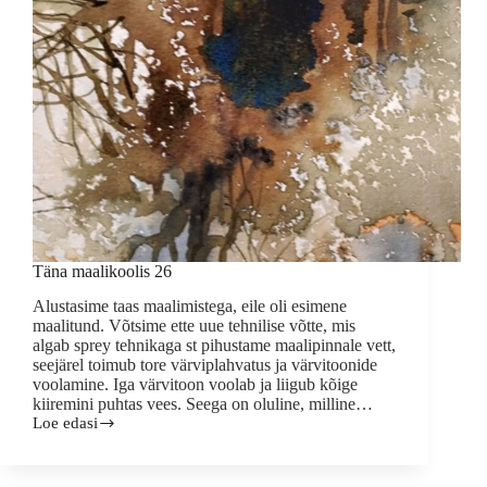
Täna maalikoolis 26
Alustasime taas maalimistega, eile oli esimene
maalitund. Võtsime ette uue tehnilise võtte, mis
algab sprey tehnikaga st pihustame maalipinnale vett,
seejärel toimub tore värviplahvatus ja värvitoonide
voolamine. Iga värvitoon voolab ja liigub kõige
kiiremini puhtas vees. Seega on oluline, milline…
Loe edasi
Täna
maalikoolis
26