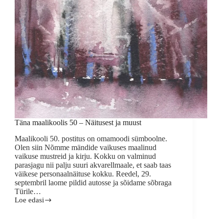
Täna maalikoolis 50 – Näitusest ja muust
Maalikooli 50. postitus on omamoodi sümboolne.
Olen siin Nõmme mändide vaikuses maalinud
vaikuse mustreid ja kirju. Kokku on valminud
parasjagu nii palju suuri akvarellmaale, et saab taas
väikese personaalnäituse kokku. Reedel, 29.
septembril laome pildid autosse ja sõidame sõbraga
Türile…
Loe edasi
Täna
maalikoolis