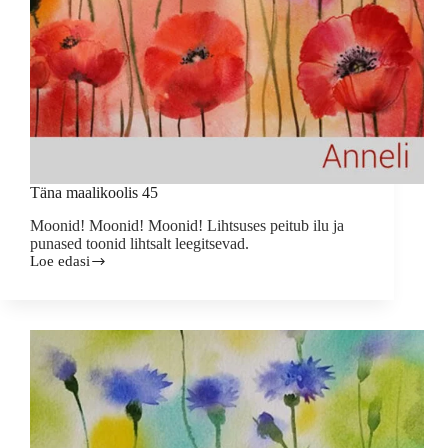
Täna maalikoolis 45
Moonid! Moonid! Moonid! Lihtsuses peitub ilu ja
punased toonid lihtsalt leegitsevad.
Loe edasi
Täna
maalikoolis
45