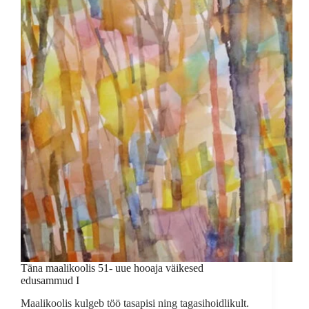
hooaja
väikesed
edusammud
II
Täna maalikoolis 51- uue hooaja väikesed
edusammud I
Maalikoolis kulgeb töö tasapisi ning tagasihoidlikult.