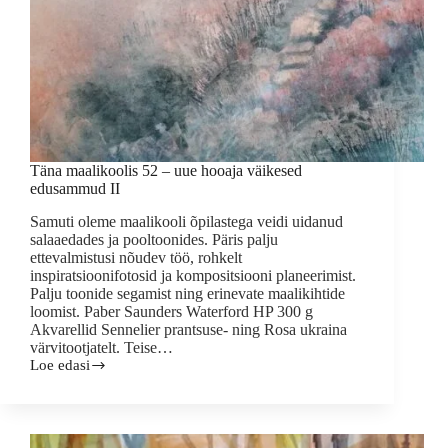
Täna maalikoolis 52 – uue hooaja väikesed
edusammud II
Samuti oleme maalikooli õpilastega veidi uidanud
salaaedades ja pooltoonides. Päris palju
ettevalmistusi nõudev töö, rohkelt
inspiratsioonifotosid ja kompositsiooni planeerimist.
Palju toonide segamist ning erinevate maalikihtide
loomist. Paber Saunders Waterford HP 300 g
Akvarellid Sennelier prantsuse- ning Rosa ukraina
värvitootjatelt. Teise…
Loe edasi
Täna
maalikoolis
52
–
uue