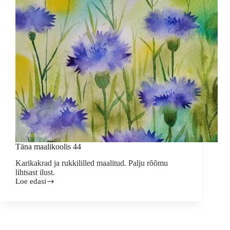
Täna maalikoolis 44
Karikakrad ja rukkililled maalitud. Palju rõõmu
lihtsast ilust.
Loe edasi
Täna
maalikoolis
44