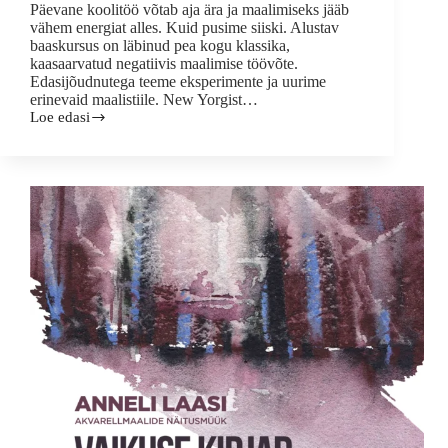
Päevane koolitöö võtab aja ära ja maalimiseks jääb
vähem energiat alles. Kuid pusime siiski. Alustav
baaskursus on läbinud pea kogu klassika,
kaasaarvatud negatiivis maalimise töövõte.
Edasijõudnutega teeme eksperimente ja uurime
erinevaid maalistiile. New Yorgist…
Loe edasi
Täna
maalikoolis
51-
uue
hooaja
väikesed
edusammud
I