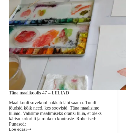
Täna maalikoolis 47 – LIILIAD
Maalikooli suvekool hakkab läbi saama. Tundi
jõudsid kõik need, kes soovisid. Täna maalisime
liiliaid. Valisime maalimiseks oranži liilia, et oleks
kärtsu koloriiti ja rohkem kontraste. Rohelised:
Punased:
Loe edasi
Täna