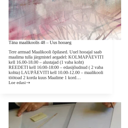
Täna maalikoolis 48 – Uus hooaeg
Tere armsad Maalikooli õpilased. Uuel hooajal saab
maalima tulla järgmistel aegadel: KOLMAPÄEVITI
kell 16.00-18.00 – alustajad (1 vaba koht)
REEDETI kell 16:00-18:00 – edasijõudnud ( 2 vaba
kohta) LAUPÄEVITI kell 10.00-12.00 – maalikooli
töötoad 2 korda kuus Maalime 1 kord…
Loe edasi
Täna
maalikoolis
48
–
Uus
hooaeg