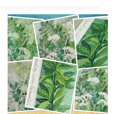
maalikoolis
47
–
LIILIAD