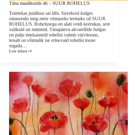
Täna maalikoolis 46 – SUUR ROHELUS
Toimekas juulikuu sai läbi. Suvekool kulges
omasoodu ning meie viimaseks teemaks oli SUUR
ROHELUS. Rohelusega on alati veidi keerukas, sest
valikuid on mitmeid. Tänapäeva akvarellide hulgas
on palju imekauneid rohelisi valmis värvitoone,
teisalt on võimalik ise erinevaid rohelisi toone
segada…
Loe edasi
Täna
maalikoolis
46
–
SUUR
ROHELUS