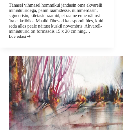
Tänasel vihmasel hommikul jändasin oma akvarelli
miniatuuridega, panin raamidesse, nummerdasin,
signeerisin, kiletasin raamid, et raame enne näitust
ära ei kriibiks. Maalid lähevad ka e-poodi üles, kuid
seda alles peale näitust kuskil novembris. Akvarell-
miniatuurid on formaadis 15 x 20 cm ning…
Loe edasi
Täna
maalikoolis
49
–
NÄITUS
oktoobris
2023